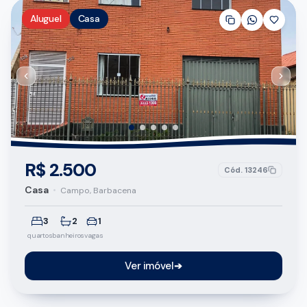
Aluguel
Casa
R$ 2.500
Cód.
13246
Casa
•
Campo, Barbacena
3
2
1
quartos
banheiros
vagas
Ver imóvel
➔