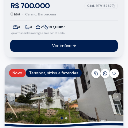
R$ 700.000
Cód.
RTV13267
Casa
•
Carmo, Barbacena
3
3
2
197,00m²
quartos
banheiros
vagas
área construída
Ver imóvel
➔
Novo
Terrenos, sítios e fazendas