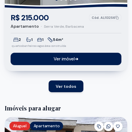
R$ 215.000
Cód.
ALI13256
Apartamento
•
Serra Verde, Barbacena
2
1
1
54m²
quartos
banheiros
vagas
área construída
Ver imóvel
➔
Ver todos
Imóveis para alugar
Aluguel
Apartamento