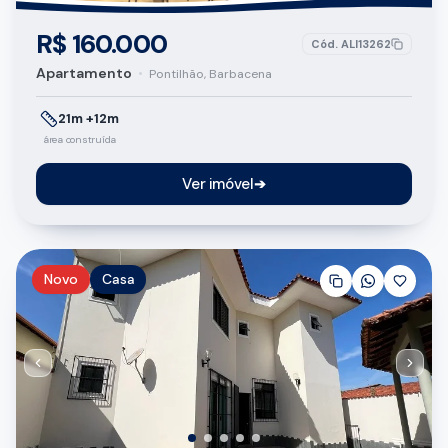
R$ 160.000
Cód.
ALI13262
Apartamento
•
Pontilhão, Barbacena
21m +12m
área construída
Ver imóvel
➔
Novo
Casa