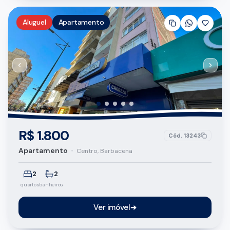
Aluguel
Apartamento
R$ 1.800
Cód.
13243
Apartamento
•
Centro, Barbacena
2
2
quartos
banheiros
Ver imóvel
➔