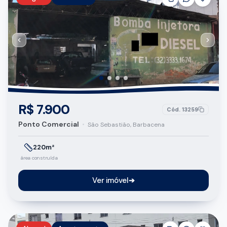
R$ 7.900
Cód.
13259
Ponto Comercial
•
São Sebastião, Barbacena
220m²
área construída
Ver imóvel
➔