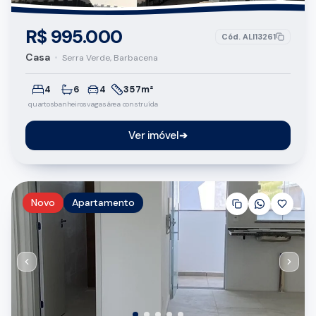
R$ 995.000
Cód.
ALI13261
Casa
•
Serra Verde, Barbacena
4
6
4
357m²
quartos
banheiros
vagas
área construída
Ver imóvel
➔
Novo
Apartamento