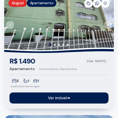
Aluguel
Apartamento
R$ 1.490
Cód.
13257
Apartamento
•
Funcionários, Barbacena
3
1
1
quartos
banheiros
vagas
Ver imóvel
➔