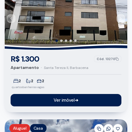
R$ 1.300
Cód.
13270
Apartamento
•
Santa Tereza II, Barbacena
2
2
2
quartos
banheiros
vagas
Ver imóvel
➔
Aluguel
Casa