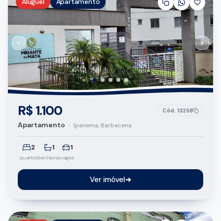
Aluguel
Apartamento
R$ 1.100
Cód.
13258
Apartamento
•
Ipanema, Barbacena
2
1
1
quartos
banheiros
vagas
Ver imóvel
➔