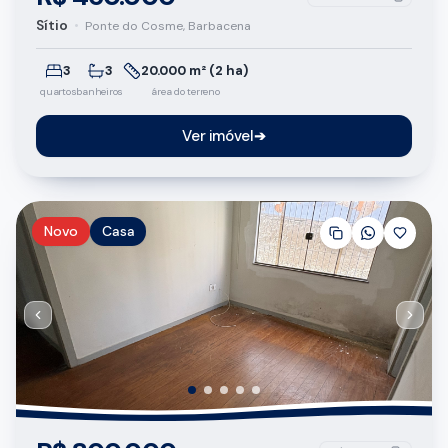
Sítio
•
Ponte do Cosme, Barbacena
3
3
20.000 m² (2 ha)
quartos
banheiros
área do terreno
Ver imóvel
➔
Novo
Casa