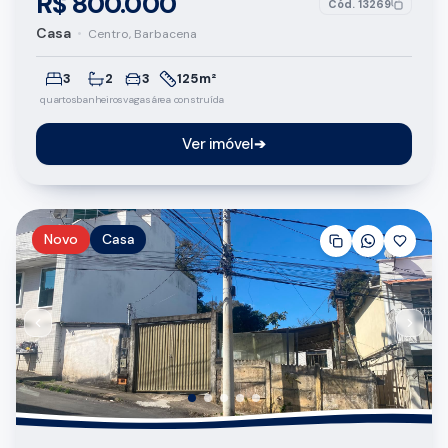
R$ 800.000
Cód.
13269
Casa
•
Centro, Barbacena
3
2
3
125m²
quartos
banheiros
vagas
área construída
Ver imóvel
➔
Novo
Casa