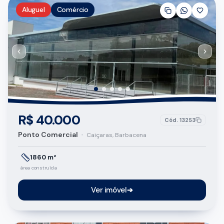
Aluguel
Comércio
R$ 40.000
Cód.
13253
Ponto Comercial
•
Caiçaras, Barbacena
1860 m²
área construída
Ver imóvel
➔