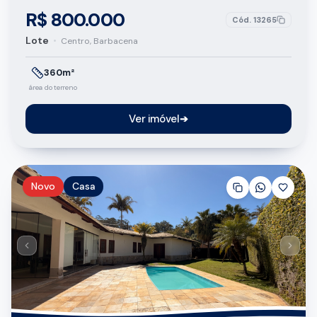
R$ 800.000
Cód.
13265
Lote
•
Centro, Barbacena
360m²
área do terreno
Ver imóvel
➔
Novo
Casa