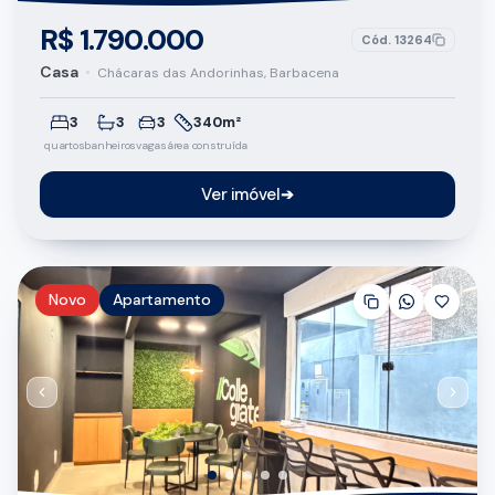
R$ 1.790.000
Cód.
13264
Casa
•
Chácaras das Andorinhas, Barbacena
3
3
3
340m²
quartos
banheiros
vagas
área construída
Ver imóvel
➔
Novo
Apartamento