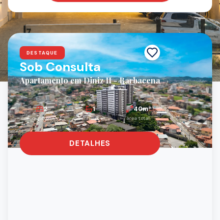
OPORTUNIDADES
Lançamentos Imobiliários
DESTAQUE
Sob Consulta
Apartamento em Diniz II - Barbacena
2
1
40
m²
quartos
banheiros
área total
DETALHES