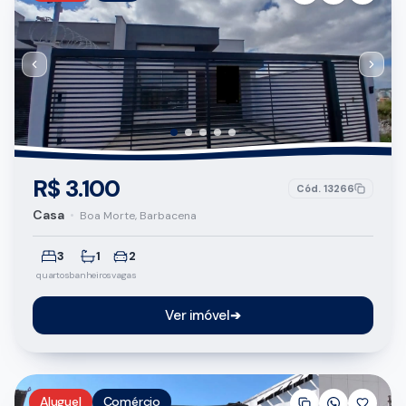
R$ 3.100
Cód.
13266
Casa
•
Boa Morte, Barbacena
3
1
2
quartos
banheiros
vagas
Ver imóvel
➔
Aluguel
Comércio