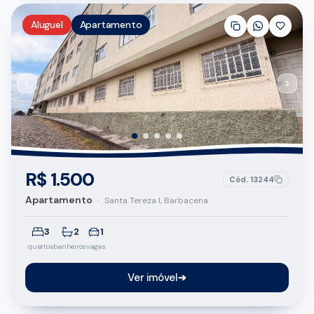
Aluguel
Apartamento
R$ 1.500
Cód.
13244
Apartamento
•
Santa Tereza I, Barbacena
3
2
1
quartos
banheiros
vagas
Ver imóvel
➔