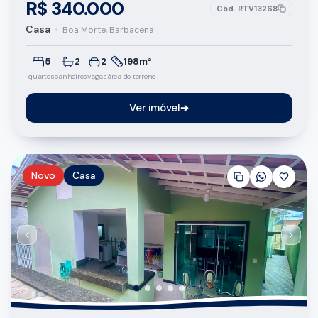
R$ 340.000
Cód.
RTV13268
Casa
•
Boa Morte, Barbacena
5
2
2
198m²
quartos
banheiros
vagas
área do terreno
Ver imóvel
➔
Novo
Casa