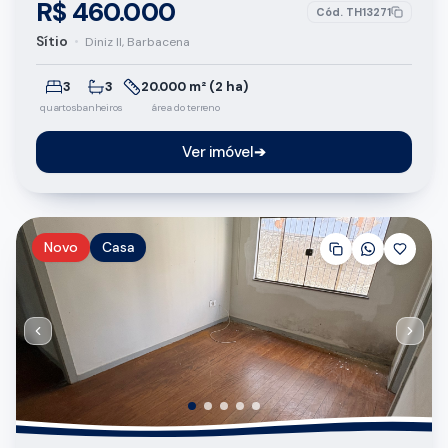
R$ 460.000
Cód.
TH13271
Sítio
•
Diniz II, Barbacena
3
3
20.000 m² (2 ha)
quartos
banheiros
área do terreno
Ver imóvel
➔
Novo
Casa