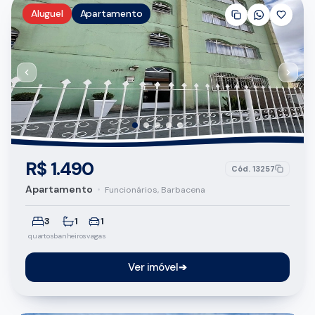
Aluguel
Apartamento
R$ 1.490
Cód.
13257
Apartamento
•
Funcionários, Barbacena
3
1
1
quartos
banheiros
vagas
Ver imóvel
➔