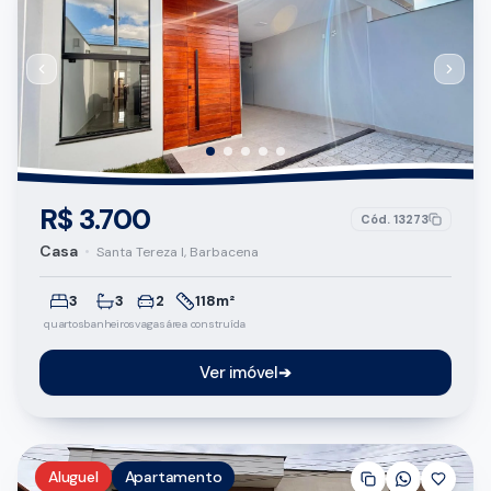
R$ 3.700
Cód.
13273
Casa
•
Santa Tereza I, Barbacena
3
3
2
118m²
quartos
banheiros
vagas
área construída
Ver imóvel
➔
Aluguel
Apartamento