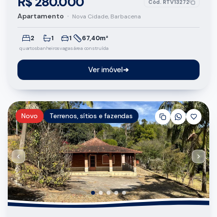
R$ 280.000
Cód.
RTV13272
Apartamento
•
Nova Cidade, Barbacena
2
1
1
67,40m²
quartos
banheiros
vagas
área construída
Ver imóvel
➔
Novo
Terrenos, sítios e fazendas