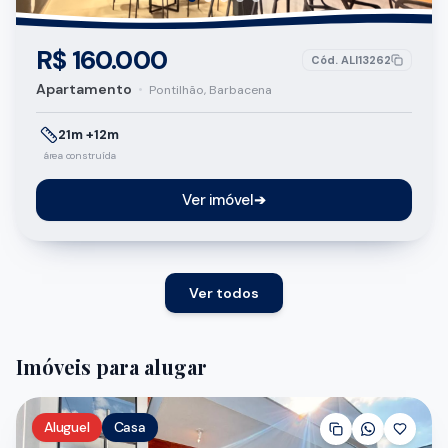
R$ 160.000
Cód.
ALI13262
Apartamento
•
Pontilhão, Barbacena
21m +12m
área construída
Ver imóvel
➔
Ver todos
Imóveis para alugar
Aluguel
Casa