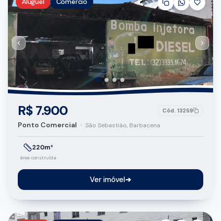
Aluguel
Comércio
R$ 7.900
Cód.
13259
Ponto Comercial
•
São Sebastião, Barbacena
220m²
área construída
Ver imóvel
➔