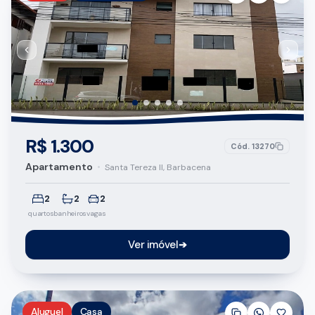
R$ 1.300
Cód.
13270
Apartamento
•
Santa Tereza II, Barbacena
2
2
2
quartos
banheiros
vagas
Ver imóvel
➔
Aluguel
Casa