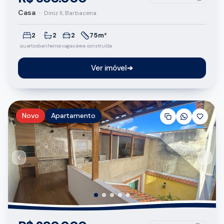
Casa
•
Diniz II, Barbacena
2
2
2
75m²
quartos
banheiros
vagas
área construída
Ver imóvel
➔
Novo
Apartamento