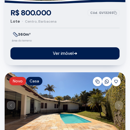
R$ 800.000
Cód.
GV13265
Lote
•
Centro, Barbacena
360m²
área do terreno
Ver imóvel
➔
Novo
Casa