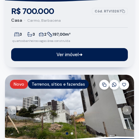
R$ 700.000
Cód.
RTV13267
Casa
•
Carmo, Barbacena
3
3
2
197,00m²
quartos
banheiros
vagas
área construída
Ver imóvel
➔
Novo
Terrenos, sítios e fazendas