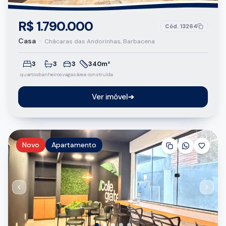
R$ 1.790.000
Cód.
13264
Casa
•
Chácaras das Andorinhas, Barbacena
3
3
3
340m²
quartos
banheiros
vagas
área construída
Ver imóvel
➔
Novo
Apartamento