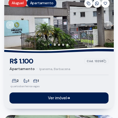
Aluguel
Apartamento
R$ 1.100
Cód.
13258
Apartamento
•
Ipanema, Barbacena
2
1
1
quartos
banheiros
vagas
Ver imóvel
➔