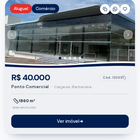
Aluguel
Comércio
R$ 40.000
Cód.
13253
Ponto Comercial
•
Caiçaras, Barbacena
1860 m²
área construída
Ver imóvel
➔