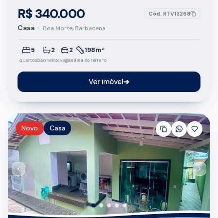
R$ 340.000
Cód.
RTV13268
Casa
•
Boa Morte, Barbacena
5
2
2
198m²
quartos
banheiros
vagas
área do terreno
Ver imóvel
➔
Novo
Casa