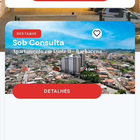
OPORTUNIDADES
Lançamentos Imobiliários
DESTAQUE
Sob Consulta
Apartamento em Diniz II - Barbacena
2
1
40
m²
quartos
banheiros
área total
DETALHES