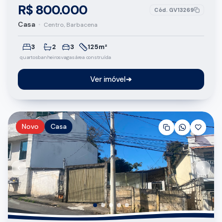
R$ 800.000
Cód.
GV13269
Casa
•
Centro, Barbacena
3
2
3
125m²
quartos
banheiros
vagas
área construída
Ver imóvel
➔
Novo
Casa