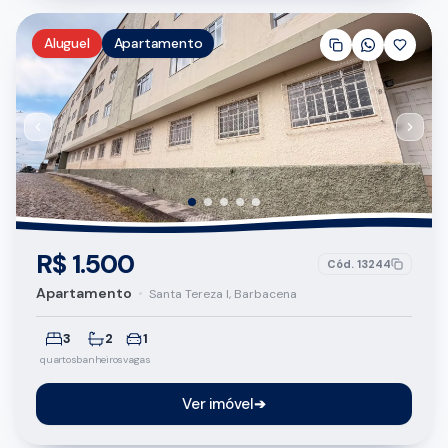
Aluguel
Apartamento
R$ 1.500
Cód.
13244
Apartamento
•
Santa Tereza I, Barbacena
3
2
1
quartos
banheiros
vagas
Ver imóvel
➔