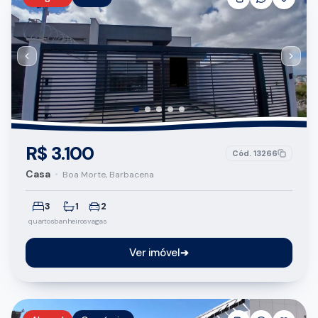
R$ 3.100
Cód.
13266
Casa
•
Boa Morte, Barbacena
3
1
2
quartos
banheiros
vagas
Ver imóvel
➔