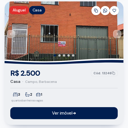
Aluguel
Casa
R$ 2.500
Cód.
13246
Casa
•
Campo, Barbacena
3
2
1
quartos
banheiros
vagas
Ver imóvel
➔