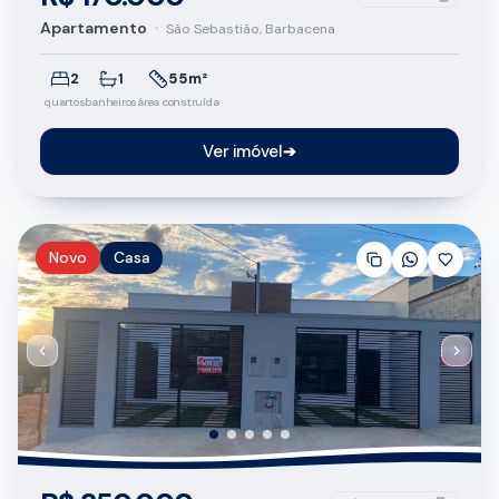
Apartamento
•
São Sebastião, Barbacena
2
1
55m²
quartos
banheiros
área construída
Ver imóvel
➔
Novo
Casa