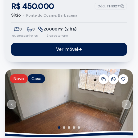
R$ 450.000
Cód.
TH13271
Sítio
•
Ponte do Cosme, Barbacena
3
3
20.000 m² (2 ha)
quartos
banheiros
área do terreno
Ver imóvel
➔
Novo
Casa