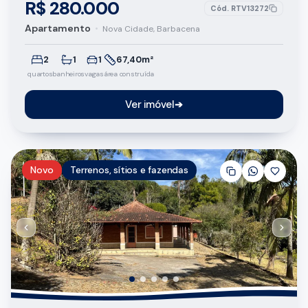
R$ 280.000
Cód.
RTV13272
Apartamento
•
Nova Cidade, Barbacena
2
1
1
67,40m²
quartos
banheiros
vagas
área construída
Ver imóvel
➔
Novo
Terrenos, sítios e fazendas