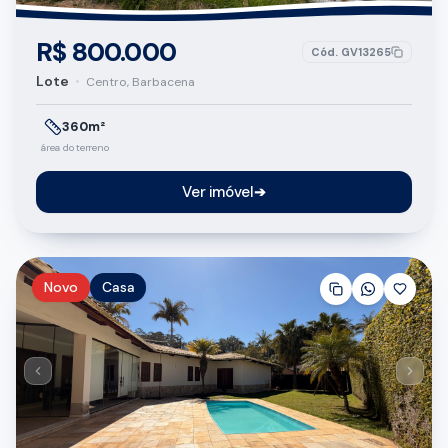
R$ 800.000
Cód.
GV13265
Lote
•
Centro, Barbacena
360m²
área do terreno
Ver imóvel
➔
Novo
Casa