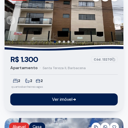
R$ 1.300
Cód.
13270
Apartamento
•
Santa Tereza II, Barbacena
2
2
2
quartos
banheiros
vagas
Ver imóvel
➔
Aluguel
Casa