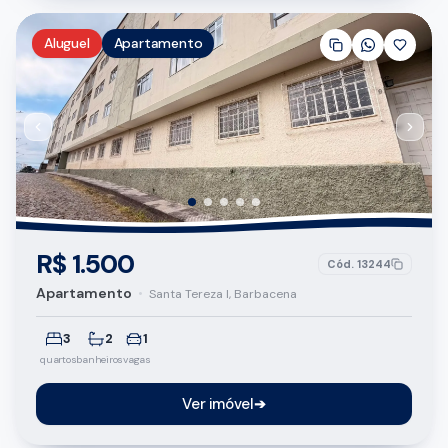
Aluguel
Apartamento
R$ 1.500
Cód.
13244
Apartamento
•
Santa Tereza I, Barbacena
3
2
1
quartos
banheiros
vagas
Ver imóvel
➔