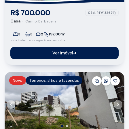
R$ 700.000
Cód.
RTV13267
Casa
•
Carmo, Barbacena
3
3
2
197,00m²
quartos
banheiros
vagas
área construída
Ver imóvel
➔
Novo
Terrenos, sítios e fazendas