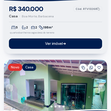
R$ 340.000
Cód.
RTV13268
Casa
•
Boa Morte, Barbacena
5
2
2
198m²
quartos
banheiros
vagas
área do terreno
Ver imóvel
➔
Novo
Casa