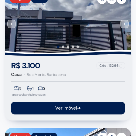
R$ 3.100
Cód.
13266
Casa
•
Boa Morte, Barbacena
3
1
2
quartos
banheiros
vagas
Ver imóvel
➔