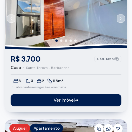
R$ 3.700
Cód.
13273
Casa
•
Santa Tereza I, Barbacena
3
3
2
118m²
quartos
banheiros
vagas
área construída
Ver imóvel
➔
Aluguel
Apartamento