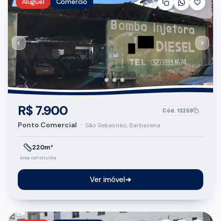
Aluguel
Comércio
R$ 7.900
Cód.
13259
Ponto Comercial
•
São Sebastião, Barbacena
220m²
área construída
Ver imóvel
➔