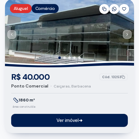
Aluguel
Comércio
R$ 40.000
Cód.
13253
Ponto Comercial
•
Caiçaras, Barbacena
1860 m²
área construída
Ver imóvel
➔