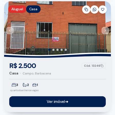
Aluguel
Casa
R$ 2.500
Cód.
13246
Casa
•
Campo, Barbacena
3
2
1
quartos
banheiros
vagas
Ver imóvel
➔