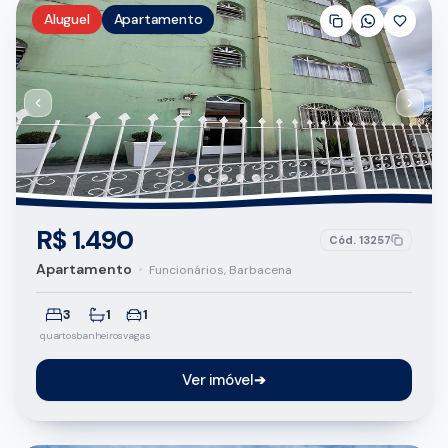
Aluguel
Apartamento
R$ 1.490
Cód.
13257
Apartamento
•
Funcionários, Barbacena
3
1
1
quartos
banheiros
vagas
Ver imóvel
➔