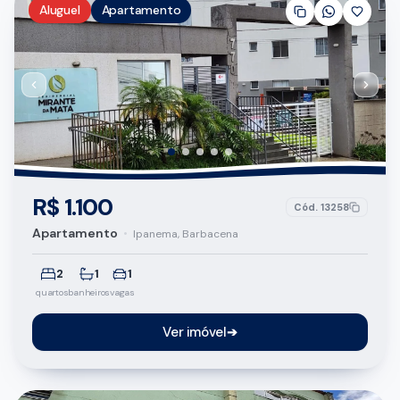
Aluguel
Apartamento
R$ 1.100
Cód.
13258
Apartamento
•
Ipanema, Barbacena
2
1
1
quartos
banheiros
vagas
Ver imóvel
➔