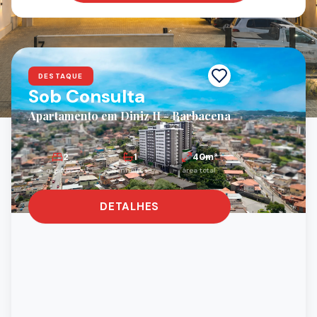
OPORTUNIDADES
Lançamentos Imobiliários
DESTAQUE
Sob Consulta
Apartamento em Diniz II - Barbacena
2
1
40
m²
quartos
banheiros
área total
DETALHES