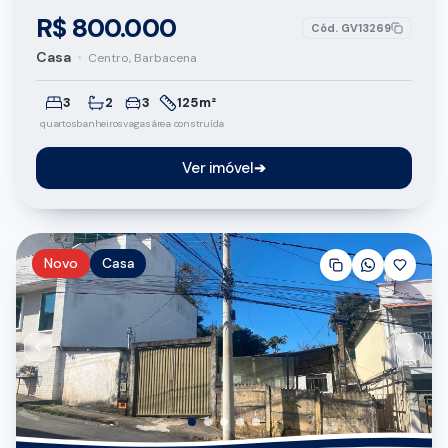
R$ 800.000
Cód.
GV13269
Casa
•
Centro, Barbacena
3
2
3
125m²
quartos
banheiros
vagas
área construída
Ver imóvel
➔
Novo
Casa