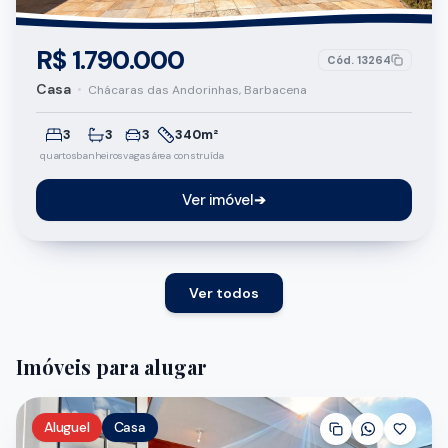
R$ 1.790.000
Cód.
13264
Casa
•
Chácaras das Andorinhas, Barbacena
3
3
3
340m²
quartos
banheiros
vagas
área construída
Ver imóvel
➔
Ver todos
Imóveis para alugar
Aluguel
Casa