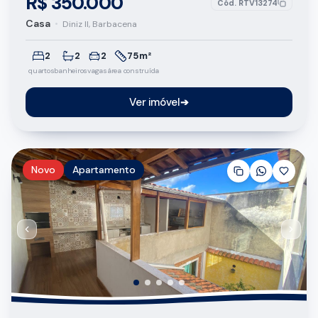
R$ 350.000
Cód.
RTV13274
Casa
•
Diniz II, Barbacena
2
2
2
75m²
quartos
banheiros
vagas
área construída
Ver imóvel
➔
Novo
Apartamento